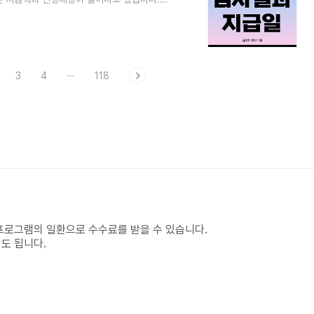
122만명이 근로장려금을 지급받을 수 있게
24년 3월1일부터 15일까지 약 2주간에 걸
 다만, 안내문을 받지 못한 경우에도 신청
, 심사진행조회에 대해서 전달드리겠습니다.
3
4
···
118
프로그램의 일환으로 수수료를 받을 수 있습니다.
도 됩니다.