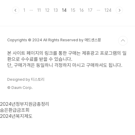
예전에 봤던 만화속의 주인공이 된 기분이 들더라구
요. 지금은 무료로 할수 있지만 나중에는 못할 수
1
···
11
12
13
14
15
16
17
···
124
도 있으니 지금 바로 지브리 스타일로 그려줘 해보
세요!!! 바로 지금 빠르게 조회해보세요.↓ ↓ ↓ ↓
지브리 스타일로 그려줘 바로가기 지브리 스타
일 뜻 지브리 뜻지브리 스튜디오(Studio Ghibli)
Copyrights © 2024 All Rights Reserved by 애드센스팜
는 1985년 일본의 애니메이션 감독 미야자키 하야
오와 다카하타 이사오에 의해 설립된 애니메이션 제
작사입니다. '토토로', '센과 치히..
본 사이트 페이지의 링크를 통한 구매는 제휴광고 프로그램의 일
환으로 수수료를 받을 수 있습니다.
단, 구매가격은 동일하니 걱정하지 마시고 구매하셔도 됩니다.
Designed by 티스토리
© Daum Corp.
2024년정부지원금총정리
숨은환급금조회
2024년복지제도