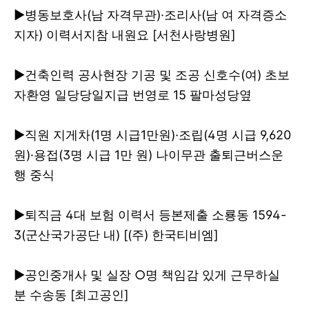
▶
병동보호사(남 자격무관)·조리사(남 여 자격증소
지자) 이력서지참 내원요 [서천사랑병원]
▶
건축인력 공사현장 기공 및 조공 신호수(여) 초보
자환영 일당당일지급 번영로 15 팔마성당옆
▶
직원 지게차(1명 시급1만원)·조립(4명 시급 9,620
원)·용접(3명 시급 1만 원) 나이무관
출퇴근버스운
행 중식
▶
퇴직금 4대 보험 이력서 등본제출 소룡동 1594-
3(군산국가공단 내) [(주) 한국티비엠]
▶
공인중개사 및 실장 ○명 책임감 있게 근무하실
분 수송동 [최고공인]