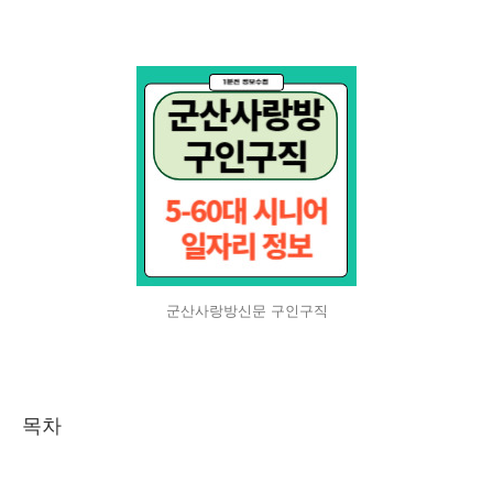
군산사랑방신문 구인구직
목차