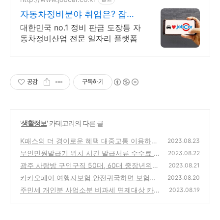
자동차정비분야 취업은? 잡카
SINCE 2005
대한민국 no.1 정비 판금 도장등 자
동차정비산업 전문 일자리 플랫폼
공감
구독하기
'
생활정보
' 카테고리의 다른 글
K패스의 더 경이로운 혜택 대중교통 이용하고
2023.08.23
환급받는 방법
무인민원발급기 위치 시간 발급서류 수수료 등
(0)
2023.08.22
본 인감 가족관계증명서
광주 사랑방 구인구직 50대, 60대 중장년위주
(1)
2023.08.21
채용 일자리 시니어인턴십
카카오페이 여행자보험 안전귀국하면 보험료
(0)
2023.08.20
환급, 할인방법
주민세 개인분 사업소분 비과세 면제대상 카드
(2)
2023.08.19
혜택
(2)