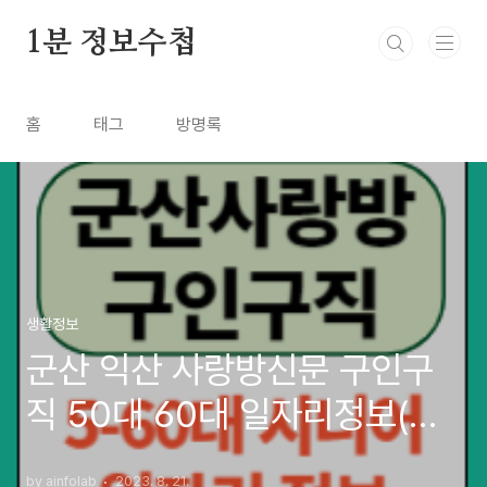
본문 바로가기
1분 정보수첩
홈
태그
방명록
생활정보
군산 익산 사랑방신문 구인구
직 50대 60대 일자리정보(서
천 장항)
by ainfolab
2023. 8. 21.