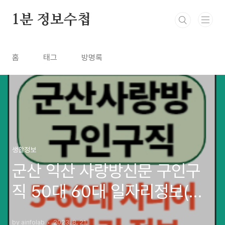
본문 바로가기
1분 정보수첩
홈
태그
방명록
생활정보
군산 익산 사랑방신문 구인구
직 50대 60대 일자리정보(서
천 장항)
by ainfolab
2023. 8. 21.