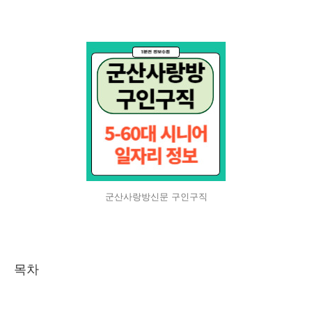
군산사랑방신문 구인구직
목차