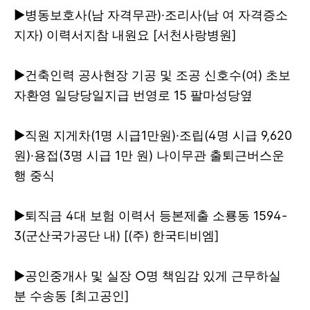
▶
병동보호사(남 자격무관)·조리사(남 여 자격증소
지자) 이력서지참 내원요 [서천사랑병원]
▶
건축인력 공사현장 기공 및 조공 신호수(여) 초보
자환영 일당당일지급 번영로 15 팔마성당옆
▶
직원 지게차(1명 시급1만원)·조립(4명 시급 9,620
원)·용접(3명 시급 1만 원) 나이무관
출퇴근버스운
행 중식
▶
퇴직금 4대 보험 이력서 등본제출 소룡동 1594-
3(군산국가공단 내) [(주) 한국티비엠]
▶
공인중개사 및 실장 ○명 책임감 있게 근무하실
분 수송동 [최고공인]