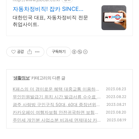
자동차정비직! 잡카 SINCE
2005
대한민국 대표, 자동차정비직 전문
취업사이트.
공감
구독하기
'
생활정보
' 카테고리의 다른 글
K패스의 더 경이로운 혜택 대중교통 이용하고
2023.08.23
환급받는 방법
무인민원발급기 위치 시간 발급서류 수수료 등
(0)
2023.08.22
본 인감 가족관계증명서
광주 사랑방 구인구직 50대, 60대 중장년위주
(1)
2023.08.21
채용 일자리 시니어인턴십
카카오페이 여행자보험 안전귀국하면 보험료
(0)
2023.08.20
환급, 할인방법
주민세 개인분 사업소분 비과세 면제대상 카드
(2)
2023.08.19
혜택
(2)