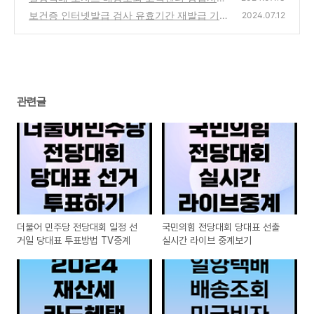
미국비자 중국여권
보건증 인터넷발급 검사 유효기간 재발급 기간
(0)
2024.07.12
보건소 병원 총정리
(1)
관련글
더불어 민주당 전당대회 일정 선
국민의힘 전당대회 당대표 선출
거일 당대표 투표방법 TV중계
실시간 라이브 중계보기