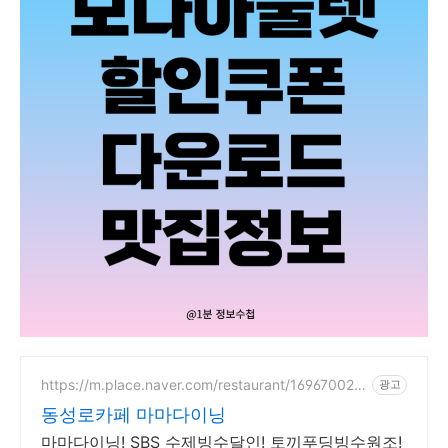
https://m.place.naver.com/restaurant/169670029
광고
8
동성로카페 마마다이닝
마마다이닝! SBS 수제빙수달인! 토끼푸딩빙수원조!