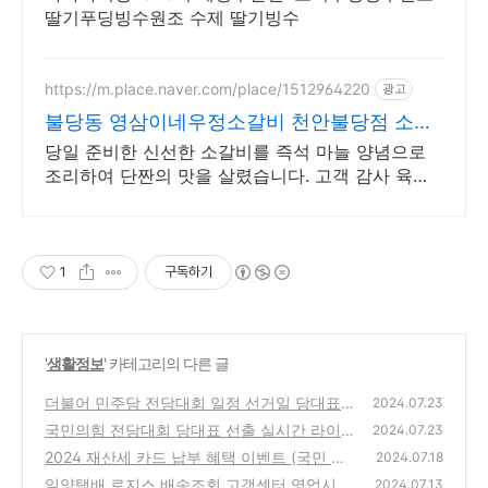
딸기푸딩빙수원조 수제 딸기빙수
https://m.place.naver.com/place/1512964220
광고
불당동 영삼이네우정소갈비 천안불당점 소갈
비 전문점
당일 준비한 신선한 소갈비를 즉석 마늘 양념으로
조리하여 단짠의 맛을 살렸습니다. 고객 감사 육회
서비스와 두터운 깡패두께 소갈비의 육즙을 즐겨보
세요
1
구독하기
'
생활정보
' 카테고리의 다른 글
더불어 민주당 전당대회 일정 선거일 당대표
2024.07.23
투표방법 TV중계
국민의힘 전당대회 당대표 선출 실시간 라이브
(0)
2024.07.23
중계보기
2024 재산세 카드 납부 혜택 이벤트 (국민 신
(1)
2024.07.18
한 BC카드)
일양택배 로지스 배송조회 고객센터 영업시간
(0)
2024.07.13