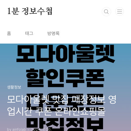
본문 바로가기
1분 정보수첩
홈
태그
방명록
생활정보
모다아울렛 맛집 매장정보 영
업시간 쿠폰 온라인쇼핑몰
by ainfolab
2024. 7. 20.