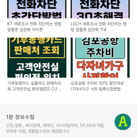
KT 여론조사 전화 차단하는 방법
LGU+ 여론조사 전화 차단하는 방
알뜰폰 집전화 아이폰
법 알뜰폰 집전화 114
기후동행카드 실물카드 판매처조
김포공항 주차비 50% 할인대상
회 고객안전실 편의점(GS CU 세
다자녀가구 사전 등록신청방법
븐일레븐 이마트24)
1분 정보수첩
건강,질병 , 복지정책, 재테크, 시니어일자리, 50,60대 직업,
은퇴후 직업, 생활필수정보 제공합니다.