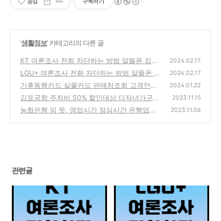
공감
구독하기
'
생활정보
' 카테고리의 다른 글
KT 여론조사 전화 차단하는 방법 알뜰폰 집전
2024.02.17
화 아이폰
LGU+ 여론조사 전화 차단하는 방법 알뜰폰 집
(1)
2024.02.17
전화 114
기후동행카드 실물카드 판매처조회 고객안전
(0)
2024.01.22
실 편의점(GS CU 세븐일레븐 이마트24)
김포공항 주차비 50% 할인대상 다자녀가구
(1)
2023.11.15
사전 등록신청방법
농협은행 밈 뜻, 영업시간 점심시간 은행업무
(1)
2023.11.06
빨리보는 방법
(3)
관련글