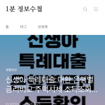
본문 바로가기
1분 정보수첩
홈
태그
방명록
생활정보
신생아 특례대출 대환 은행별
금리비교 주택시세 소득조회방
법
by ainfolab
2024. 1. 29.