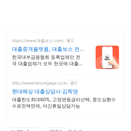
https://www.대출보스.com/
광고
대출중개플랫폼, 대출보스 전
국 안전한 대출업체 찾기!
한국대부금융협회 등록업체만 전
국 대출업체가 모두 한곳에 대출중
개사이트, 대출보스 원하는 시간에
더 나은 조건의 대출업체를 지금
대출보스에서 한 번에 찾아보세요.
http://www.himortgage.co.kr
광고
현대해상 대출상담사 김학영
대출한도최대80%, 고정변동금리선택, 중도상환수
수료전액면제, 야간휴일상담가능