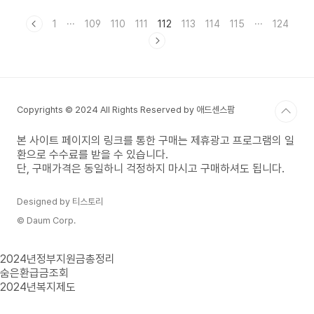
비교포인트를 작성해 보겠습니다. 목차 K-패스 소개
2024년 7월부터 대중교통 이용자들은 지금보다
1
···
109
110
111
112
113
114
115
···
124
더 경이로운 혜택을 누릴 수 있는 K패스를 이용하게
되었습니다. 월 21회 이상, 60회 한도내에서 이용
금액의 20%, 일반의 경우 금액적으로는 21만 6천
원까지 혜택을 받을 수 있습니다. 현재 알뜰교통카
드의 서비스는 종료될 예정이고, 그동안 제기되었던
단점을 보완해 줄 K패스! 버스, 지하철 대중교통 통
Copyrights © 2024 All Rights Reserved by 애드센스팜
합 정기권으로 매일 출퇴근하는 대중교통 이용자들
에게 어떤 ..
본 사이트 페이지의 링크를 통한 구매는 제휴광고 프로그램의 일
환으로 수수료를 받을 수 있습니다.
단, 구매가격은 동일하니 걱정하지 마시고 구매하셔도 됩니다.
Designed by 티스토리
© Daum Corp.
2024년정부지원금총정리
숨은환급금조회
2024년복지제도