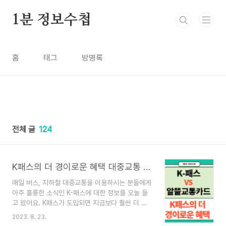
본문 바로가기
1분 정보수첩
홈
태그
방명록
전체 글
124
K패스의 더 경이로운 혜택 대중교통 이용하고 환급받는 방법
매일 버스, 지하철 대중교통을 이용하시는 분들에게
아주 훌륭한 소식인 K-패스에 대한 정보를 오늘 들
고 왔어요. K패스가 도입되면 지금보다 훨씬 더 많
은 금액적 혜택은 물론 이용이 더 간편해진다고 하
2023. 8. 23.
는데 K패스 어떤 혜택들이 있고 알뜰교통카드와의