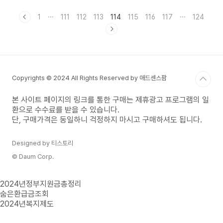
정보도 함께 소개하려고 합니다. 또한, 군산 사랑방
종이신문 그대로 보기를 원하시는 분들이 많은데 아
1
···
111
112
113
114
115
116
117
···
124
래 한달치의 종이신문을 볼 수 있는 방법도 안내드
리겠습니다. 목차 광주 사랑방 구인구직 사랑방신문
은 1990년 광주에서 가장 먼저 시작한 생활밀착형
일자리 제공과 부동산, 자동차의 시세 및 매물정보,
그리고 광주, 전라지역의 폭넓은 생활정보들을 담고
있는 전라도 최대의 포털 사이트입니다. 광주에서
Copyrights © 2024 All Rights Reserved by 애드센스팜
일자리를 찾는 분들이나 중장년 분들이 은퇴 후 직
업을 찾기 위해 광주 ..
본 사이트 페이지의 링크를 통한 구매는 제휴광고 프로그램의 일
환으로 수수료를 받을 수 있습니다.
단, 구매가격은 동일하니 걱정하지 마시고 구매하셔도 됩니다.
Designed by 티스토리
© Daum Corp.
2024년정부지원금총정리
숨은환급금조회
2024년복지제도