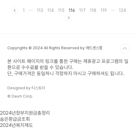
부 환급해 주고 또 내 맘대로 필요한 부분만 쏙쏙 빼
서 보험을 설계할 수 있어 보험료로 아주 매력적입
1
···
113
114
115
116
117
118
119
···
124
니다. 목차 여행자보험 소개 카카오페이 여행자보험
은 이번 2023년 6월에 론칭한 아주 따끈따끈한 핫
상품으로 진짜 여행자의 마음을 어쩜 이리도 잘 헤
아렸을까 할 정도로 소비자의 입장에서 원하는 내용
으로 구성되어 있는 여행자보험입니다. 어떤 점이
이리도 맘에 들었는지 지금부터 소개해볼께요. ●
Copyrights © 2024 All Rights Reserved by 애드센스팜
카카오페이 여행자보험 특징 1. 내게 필요한 보장내
용만으로 내 보험..
본 사이트 페이지의 링크를 통한 구매는 제휴광고 프로그램의 일
환으로 수수료를 받을 수 있습니다.
단, 구매가격은 동일하니 걱정하지 마시고 구매하셔도 됩니다.
Designed by 티스토리
© Daum Corp.
2024년정부지원금총정리
숨은환급금조회
2024년복지제도