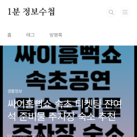
본문 바로가기
1분 정보수첩
홈
태그
방명록
생활정보
싸이흠뻑쇼 속초 티켓팅 잔여
석 준비물 주차장 숙소 추천
by ainfolab
2024. 7. 5.