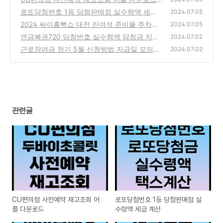
로또당첨번호 1등 당첨판매점 실수령액 세금
(0)
2024.07.05
계산
2024 싸이흠뻑쇼 대전 잔여석 준비물 주차장
(1)
2024.07.05
대중교통 숙소 찜질방 여행
연금복권720 당첨번호 실수령액 당첨금 지급
(1)
2024.07.02
장소 동행복권 인터넷구매 PC버전 홈페이지
근로장려금 정기 5월 신청방법 지급일 모의계
2024.07.02
산
(0)
(1)
관련글
CU편의점 사전예약 재고조회 어
로또당첨번호 1등 당첨판매점 실
플 다운로드
수령액 세금 계산