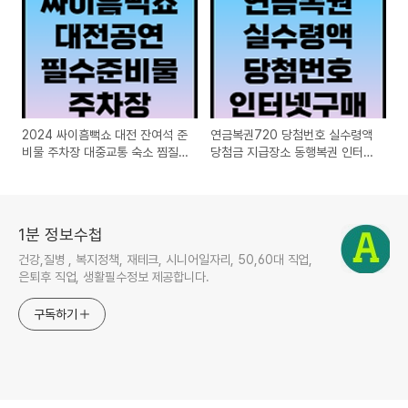
2024 싸이흠뻑쇼 대전 잔여석 준
연금복권720 당첨번호 실수령액
비물 주차장 대중교통 숙소 찜질
당첨금 지급장소 동행복권 인터넷
방 여행
구매 PC버전 홈페이지
1분 정보수첩
건강,질병 , 복지정책, 재테크, 시니어일자리, 50,60대 직업,
은퇴후 직업, 생활필수정보 제공합니다.
구독하기