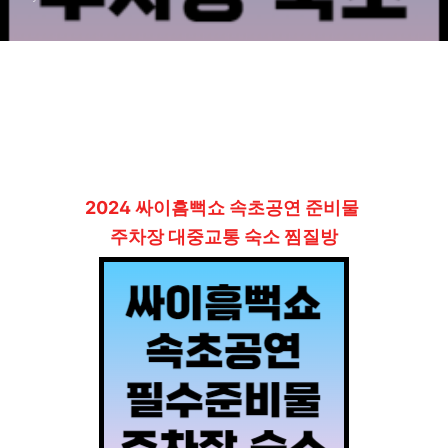
2024 싸이흠뻑쇼 속초공연 준비물
주차장 대중교통 숙소 찜질방