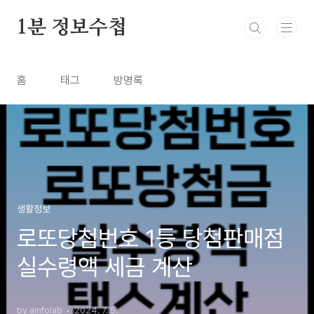
본문 바로가기
1분 정보수첩
홈
태그
방명록
생활정보
로또당첨번호 1등 당첨판매점
실수령액 세금 계산
by ainfolab
2024. 7. 5.