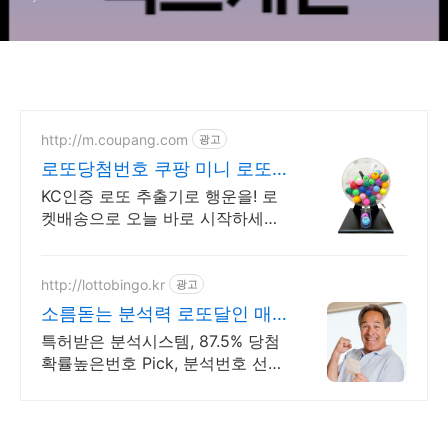
http://m.coupang.com
광고
로또당첨번호 쿠팡 미니 로또
추출기
KC인증 로또 추출기로 행운을! 로
켓배송으로 오늘 바로 시작하세요.
인생역전의 꿈! 재미있게 번호 뽑
고 토요일을 기대하세요. 지금 쿠
팡에서!
http://lottobingo.kr
광고
소름돋는 분석력 로또달인 매
주 2등 이상 당첨자 속출
특허받은 분석시스템, 87.5% 당첨
확률높은번호 Pick, 분석번호 선착
순 증정 이런 것이 바로 분석실력
이죠