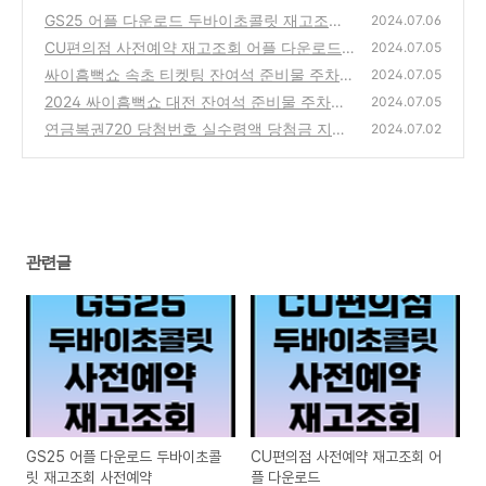
GS25 어플 다운로드 두바이초콜릿 재고조회
2024.07.06
사전예약
CU편의점 사전예약 재고조회 어플 다운로드
(1)
2024.07.05
싸이흠뻑쇼 속초 티켓팅 잔여석 준비물 주차장
(0)
2024.07.05
숙소 추천
2024 싸이흠뻑쇼 대전 잔여석 준비물 주차장
(2)
2024.07.05
대중교통 숙소 찜질방 여행
연금복권720 당첨번호 실수령액 당첨금 지급
(1)
2024.07.02
장소 동행복권 인터넷구매 PC버전 홈페이지
(0)
관련글
GS25 어플 다운로드 두바이초콜
CU편의점 사전예약 재고조회 어
릿 재고조회 사전예약
플 다운로드