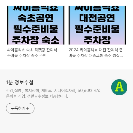
싸이흠뻑쇼 속초 티켓팅 잔여석
2024 싸이흠뻑쇼 대전 잔여석 준
준비물 주차장 숙소 추천
비물 주차장 대중교통 숙소 찜질
방 여행
1분 정보수첩
건강,질병 , 복지정책, 재테크, 시니어일자리, 50,60대 직업,
은퇴후 직업, 생활필수정보 제공합니다.
구독하기