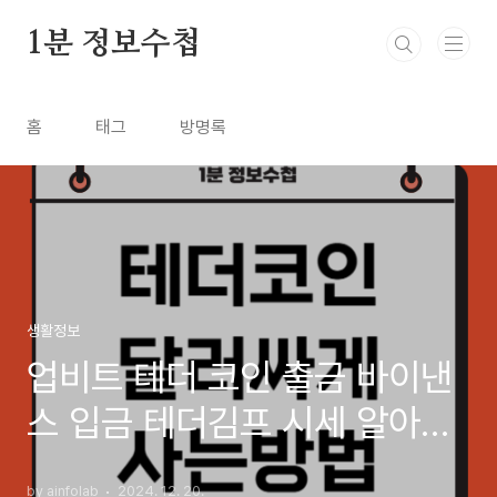
본문 바로가기
1분 정보수첩
홈
태그
방명록
생활정보
업비트 테더 코인 출금 바이낸
스 입금 테더김프 시세 알아보
기
by ainfolab
2024. 12. 20.