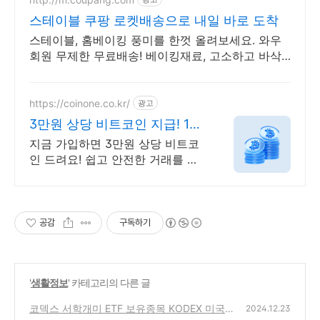
스테이블 쿠팡 로켓배송으로 내일 바로 도착
스테이블, 홈베이킹 풍미를 한껏 올려보세요. 와우
회원 무제한 무료배송! 베이킹재료, 고소하고 바삭
한 식감으로 디저트를 완성해요. 로켓배송으로 빠르
게!
https://coinone.co.kr/
광고
3만원 상당 비트코인 지급! 12
년 무사고 거래소
지금 가입하면 3만원 상당 비트코
인 드려요! 쉽고 안전한 거래를 코
인원에서 시작
공감
구독하기
'
생활정보
' 카테고리의 다른 글
코덱스 서학개미 ETF 보유종목 KODEX 미국
2024.12.23