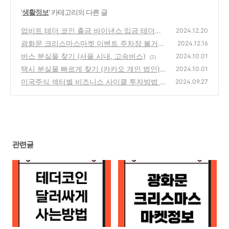
'
생활정보
' 카테고리의 다른 글
업비트 테더 코인 출금 바이낸스 입금 테더김
2024.12.20
프 시세 알아보기
광화문 크리스마스마켓 이벤트 주차장 볼거리
(1)
2024.12.16
버스 분실물 찾기 (서울 시내, 고속버스)
(4)
2024.10.01
(2)
택시 분실물 빠르게 찾기 (카카오 개인 법인)
2024.10.01
미국주식 섹터별 비즈니스 사이클 투자방법 총
(12)
2024.09.27
정리
(9)
관련글