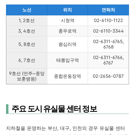
노선
위치
연락처
1, 2호선
시청역
02-6110-1122
3, 4호선
충무로역
02-6110-3344
02-6311-6765,
5, 8호선
왕십리역
6768
02-6311-6766,
6, 7호선
태릉입구역
6767
9호선 (언주~중앙
종합운동장역
02-2656-0787
보훈병원)
주요 도시 유실물 센터 정보
지하철을 운영하는 부산, 대구, 인천의 경우 유실물 센터