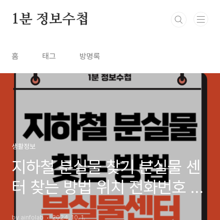
본문 바로가기
1분 정보수첩
홈
태그
방명록
생활정보
지하철 분실물 찾기 분실물 센
터 찾는 방법 위치 전화번호 시
간
by ainfolab
2024. 10. 1.