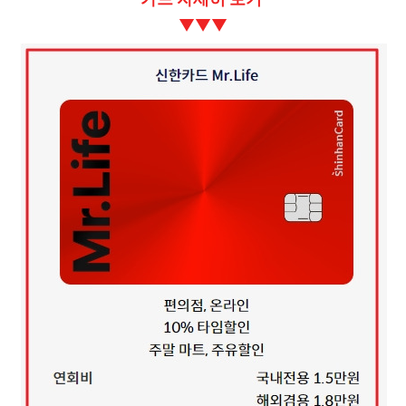
▼
▼
▼