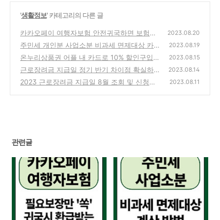
'
생활정보
' 카테고리의 다른 글
카카오페이 여행자보험 안전귀국하면 보험료
2023.08.20
환급, 할인방법
주민세 개인분 사업소분 비과세 면제대상 카드
(2)
2023.08.19
혜택
온누리상품권 어플 내 카드로 10% 할인구입
(2)
2023.08.15
(사용처조회)
근로장려금 지급일 정기 반기 차이점 확실하게
(1)
2023.08.14
알아두기
2023 근로장려금 지급일 8월 조회 및 신청기
(0)
2023.08.11
준, 자녀장려금 지급액
(1)
관련글