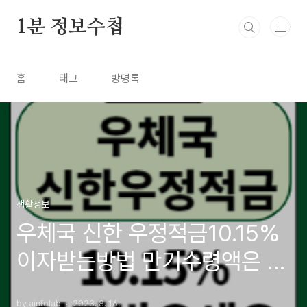
본문 바로가기
1분 정보수첩
홈
태그
방명록
생활정보
우체국 신한 우정적금10.15%
이자받는방법 만기수령액은 얼
마
by ainfolab
2023. 8. 16.