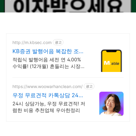
http://m.kbsec.com
광고
KB증권 발행어음 복잡한 조건
없이 누구나
적립식 발행어음 세전 연 4.00%
수익률! (12개월) 흔들리는 시장속
에서도 예치만 해도 알아서 쌓이는
KB증권 발행어음!
https://www.woowarhanclean.com/
광고
우정 무료견적 카톡상담 24시
비대면 가능
24시 상담가능, 우정 무료견적! 저
렴한 비용 추천업체 우아한정리