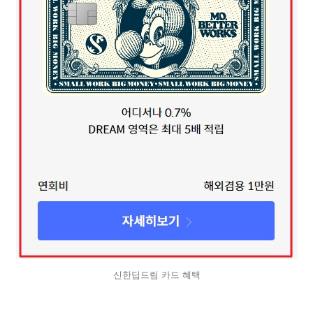
신한딥드림 카드 혜택