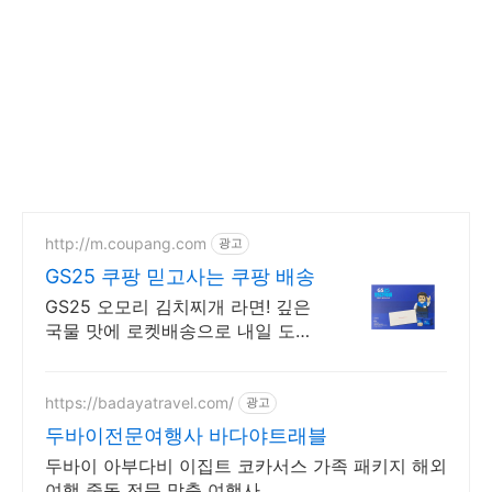
http://m.coupang.com
광고
GS25 쿠팡 믿고사는 쿠팡 배송
GS25 오모리 김치찌개 라면! 깊은
국물 맛에 로켓배송으로 내일 도
착! 와우회원 무료배송! 30일 안심
반품. GS25 인기 컵라면을 편하게
받아요.
https://badayatravel.com/
광고
두바이전문여행사 바다야트래블
두바이 아부다비 이집트 코카서스 가족 패키지 해외
여행 중동 전문 맞춤 여행사