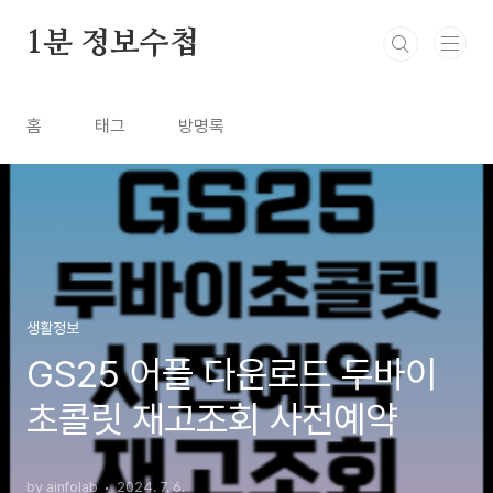
본문 바로가기
1분 정보수첩
홈
태그
방명록
생활정보
GS25 어플 다운로드 두바이
초콜릿 재고조회 사전예약
by ainfolab
2024. 7. 6.