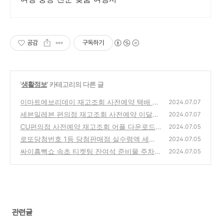
공감
구독하기
'
생활정보
' 카테고리의 다른 글
이마트에브리데이 재고조회 사전예약 택배 이
2024.07.07
달의행사 어플다운로드
세븐일레븐 편의점 재고조회 사전예약 이달의
(0)
2024.07.07
행사 어플 다운로드
CU편의점 사전예약 재고조회 어플 다운로드
(1)
2024.07.05
로또당첨번호 1등 당첨판매점 실수령액 세금
(0)
2024.07.05
계산
싸이흠뻑쇼 속초 티켓팅 잔여석 준비물 주차장
(1)
2024.07.05
숙소 추천
(2)
관련글