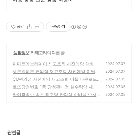
공감
구독하기
'
생활정보
' 카테고리의 다른 글
이마트에브리데이 재고조회 사전예약 택배 이
2024.07.07
달의행사 어플다운로드
세븐일레븐 편의점 재고조회 사전예약 이달의
(0)
2024.07.07
행사 어플 다운로드
CU편의점 사전예약 재고조회 어플 다운로드
(1)
2024.07.05
로또당첨번호 1등 당첨판매점 실수령액 세금
(0)
2024.07.05
계산
싸이흠뻑쇼 속초 티켓팅 잔여석 준비물 주차장
(1)
2024.07.05
숙소 추천
(2)
관련글