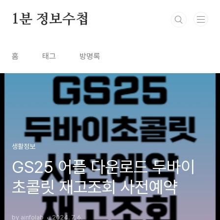
본문 바로가기
1분 정보수첩
홈
태그
방명록
생활정보
GS25 어플 다운로드 두바이
초콜릿 재고조회 사전예약
by ainfolab
2024. 7. 6.