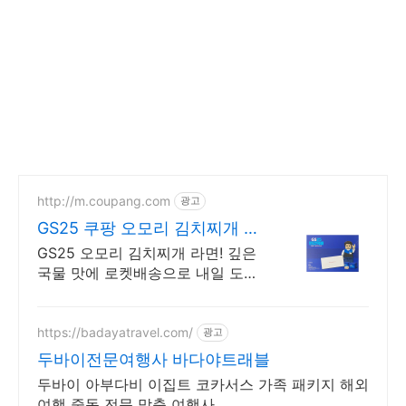
http://m.coupang.com
광고
GS25 쿠팡 오모리 김치찌개 라
면
GS25 오모리 김치찌개 라면! 깊은
국물 맛에 로켓배송으로 내일 도
착! 밥하기 귀찮을 때 딱! 봉지라면
보다 맛있는 오모리 컵라면을 만나
세요.
https://badayatravel.com/
광고
두바이전문여행사 바다야트래블
두바이 아부다비 이집트 코카서스 가족 패키지 해외
여행 중동 전문 맞춤 여행사